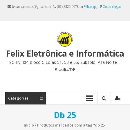
Ir
felixorcamentos@gmail.com
(61) 3326-0078 ou
Whatsapp
Como chegar
para
o
conteúdo
Felix Eletrônica e Informática
SCHN 404 Bloco C Lojas 51, 53 e 55, Subsolo, Asa Norte –
Brasília/DF
Categorias
Db 25
Início
/ Produtos marcados com a tag “db 25”