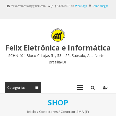
Ir
felixorcamentos@gmail.com
(61) 3326-0078 ou
Whatsapp
Como chegar
para
o
conteúdo
Felix Eletrônica e Informática
SCHN 404 Bloco C Lojas 51, 53 e 55, Subsolo, Asa Norte –
Brasília/DF
Categorias
SHOP
Início
/
Conectores
/ Conector SMA (F)