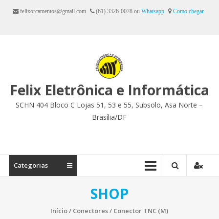
Ir
felixorcamentos@gmail.com
(61) 3326-0078 ou
Whatsapp
Como chegar
para
o
conteúdo
Felix Eletrônica e Informática
SCHN 404 Bloco C Lojas 51, 53 e 55, Subsolo, Asa Norte –
Brasília/DF
Categorias
SHOP
Início
/
Conectores
/ Conector TNC (M)