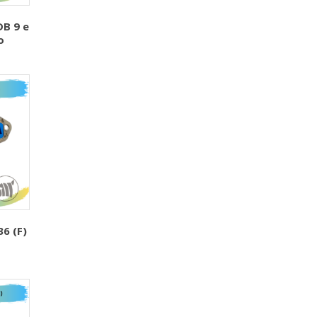
B 9 e
o
6 (F)