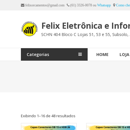
Ir
felixorcamentos@gmail.com
(61) 3326-0078 ou
Whatsapp
Como che
para
o
Felix Eletrônica e Inf
conteúdo
SCHN 404 Bloco C Lojas 51, 53 e 55, Subsolo, 
Categorias
HOME
LOJA
Exibindo 1–16 de 48 resultados