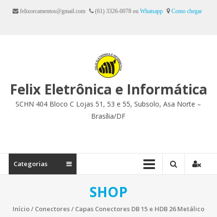
Ir
felixorcamentos@gmail.com
(61) 3326-0078 ou
Whatsapp
Como chegar
para
o
conteúdo
Felix Eletrônica e Informática
SCHN 404 Bloco C Lojas 51, 53 e 55, Subsolo, Asa Norte –
Brasília/DF
Categorias
SHOP
Início
/
Conectores
/ Capas Conectores DB 15 e HDB 26 Metálico