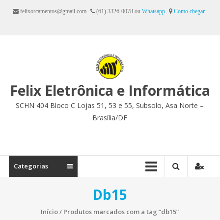
Ir
felixorcamentos@gmail.com
(61) 3326-0078 ou
Whatsapp
Como chegar
para
o
conteúdo
Felix Eletrônica e Informática
SCHN 404 Bloco C Lojas 51, 53 e 55, Subsolo, Asa Norte –
Brasília/DF
Categorias
Db15
Início
/ Produtos marcados com a tag “db15”