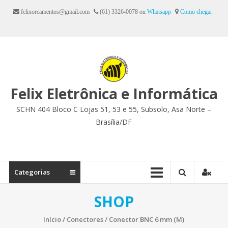
Ir
felixorcamentos@gmail.com
(61) 3326-0078 ou
Whatsapp
Como chegar
para
o
conteúdo
Felix Eletrônica e Informática
SCHN 404 Bloco C Lojas 51, 53 e 55, Subsolo, Asa Norte –
Brasília/DF
Categorias
SHOP
Início
/
Conectores
/ Conector BNC 6 mm (M)