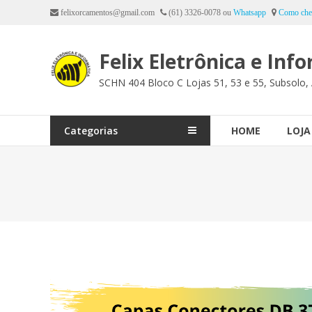
Ir
felixorcamentos@gmail.com
(61) 3326-0078 ou
Whatsapp
Como che
para
o
Felix Eletrônica e Inf
conteúdo
SCHN 404 Bloco C Lojas 51, 53 e 55, Subsolo, 
Categorias
HOME
LOJA