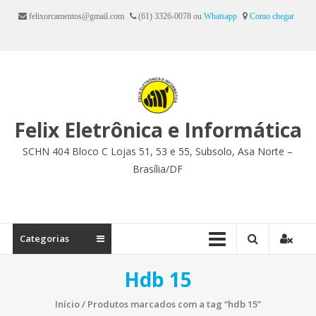
Ir
felixorcamentos@gmail.com
(61) 3326-0078 ou
Whatsapp
Como chegar
para
o
conteúdo
Felix Eletrônica e Informática
SCHN 404 Bloco C Lojas 51, 53 e 55, Subsolo, Asa Norte –
Brasília/DF
Categorias
Hdb 15
Início
/ Produtos marcados com a tag “hdb 15”