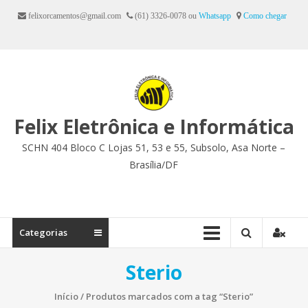
Ir
felixorcamentos@gmail.com
(61) 3326-0078 ou
Whatsapp
Como chegar
para
o
conteúdo
Felix Eletrônica e Informática
SCHN 404 Bloco C Lojas 51, 53 e 55, Subsolo, Asa Norte –
Brasília/DF
Categorias
Sterio
Início
/ Produtos marcados com a tag “Sterio”