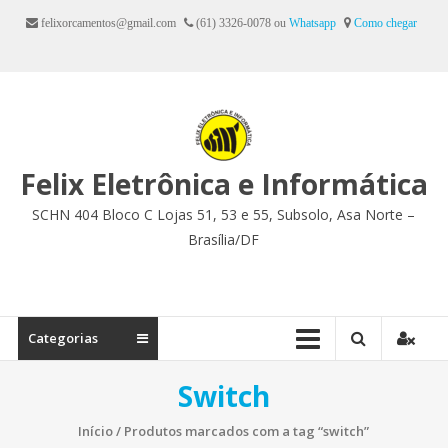
Ir
felixorcamentos@gmail.com
(61) 3326-0078 ou
Whatsapp
Como chegar
para
o
conteúdo
Felix Eletrônica e Informática
SCHN 404 Bloco C Lojas 51, 53 e 55, Subsolo, Asa Norte –
Brasília/DF
Categorias
Switch
Início
/ Produtos marcados com a tag “switch”