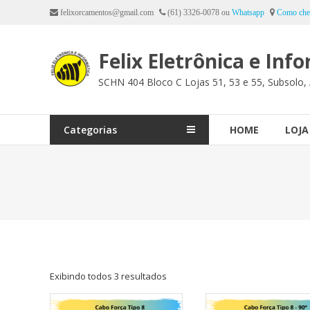
Ir
felixorcamentos@gmail.com
(61) 3326-0078 ou
Whatsapp
Como che
para
o
Felix Eletrônica e Inf
conteúdo
SCHN 404 Bloco C Lojas 51, 53 e 55, Subsolo, 
Categorias
HOME
LOJA
Exibindo todos 3 resultados