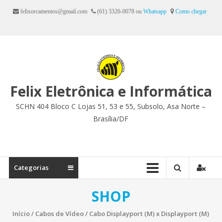
Ir
felixorcamentos@gmail.com
(61) 3326-0078 ou
Whatsapp
Como chegar
para
o
conteúdo
Felix Eletrônica e Informática
SCHN 404 Bloco C Lojas 51, 53 e 55, Subsolo, Asa Norte –
Brasília/DF
Categorias
SHOP
Início
/
Cabos de Vídeo
/ Cabo Displayport (M) x Displayport (M)