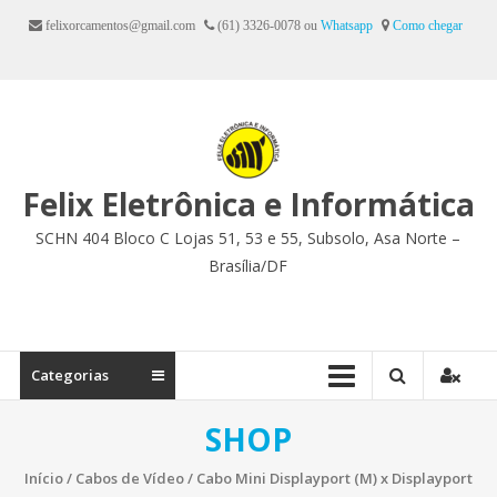
Ir
felixorcamentos@gmail.com
(61) 3326-0078 ou
Whatsapp
Como chegar
para
o
conteúdo
Felix Eletrônica e Informática
SCHN 404 Bloco C Lojas 51, 53 e 55, Subsolo, Asa Norte –
Brasília/DF
Categorias
SHOP
Início
/
Cabos de Vídeo
/ Cabo Mini Displayport (M) x Displayport