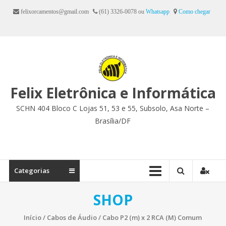
Ir
felixorcamentos@gmail.com
(61) 3326-0078 ou
Whatsapp
Como chegar
para
o
conteúdo
Felix Eletrônica e Informática
SCHN 404 Bloco C Lojas 51, 53 e 55, Subsolo, Asa Norte –
Brasília/DF
Categorias
SHOP
Início
/
Cabos de Áudio
/ Cabo P2 (m) x 2 RCA (M) Comum