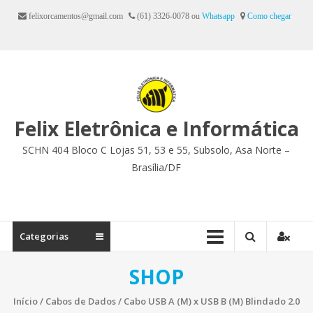
Ir
felixorcamentos@gmail.com
(61) 3326-0078 ou
Whatsapp
Como chegar
para
o
conteúdo
Felix Eletrônica e Informática
SCHN 404 Bloco C Lojas 51, 53 e 55, Subsolo, Asa Norte –
Brasília/DF
Categorias
SHOP
Início
/
Cabos de Dados
/ Cabo USB A (M) x USB B (M) Blindado 2.0