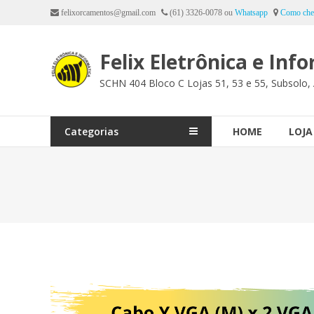
Ir
felixorcamentos@gmail.com
(61) 3326-0078 ou
Whatsapp
Como che
para
o
Felix Eletrônica e Inf
conteúdo
SCHN 404 Bloco C Lojas 51, 53 e 55, Subsolo, 
Categorias
HOME
LOJA