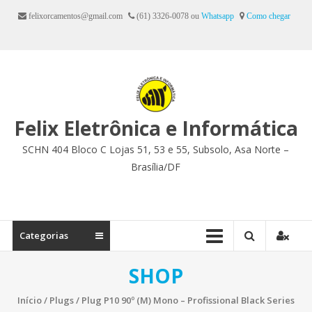
Ir
felixorcamentos@gmail.com
(61) 3326-0078 ou
Whatsapp
Como chegar
para
o
conteúdo
Felix Eletrônica e Informática
SCHN 404 Bloco C Lojas 51, 53 e 55, Subsolo, Asa Norte –
Brasília/DF
Categorias
SHOP
Início
/
Plugs
/ Plug P10 90º (M) Mono – Profissional Black Series