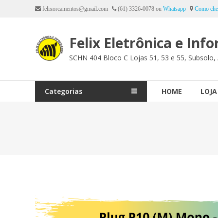
Ir
felixorcamentos@gmail.com
(61) 3326-0078 ou
Whatsapp
Como che
para
o
Felix Eletrônica e Inf
conteúdo
SCHN 404 Bloco C Lojas 51, 53 e 55, Subsolo, 
Categorias
HOME
LOJA