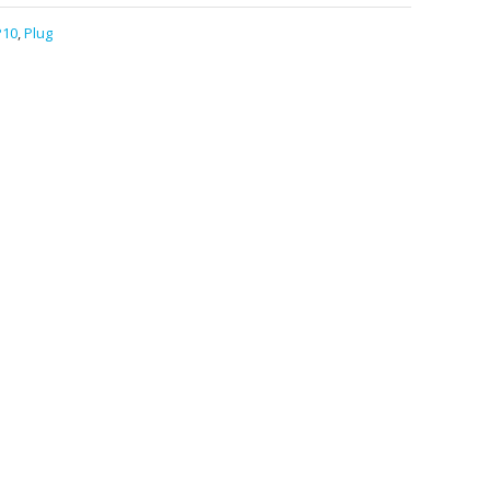
P10
,
Plug