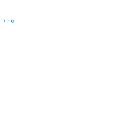
P10
,
Plug