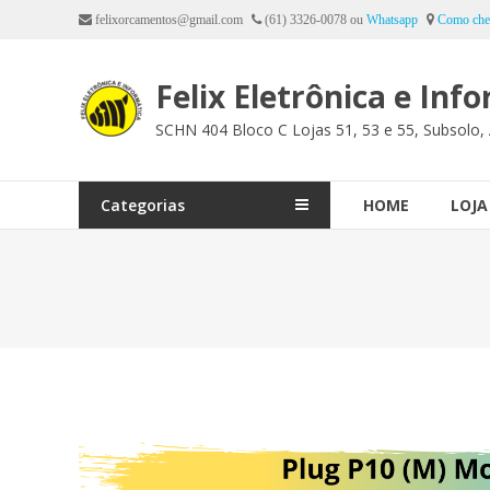
Ir
felixorcamentos@gmail.com
(61) 3326-0078 ou
Whatsapp
Como che
para
o
Felix Eletrônica e Inf
conteúdo
SCHN 404 Bloco C Lojas 51, 53 e 55, Subsolo, 
Categorias
HOME
LOJA