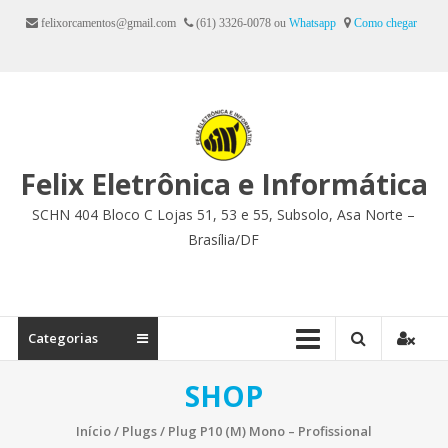
Ir
felixorcamentos@gmail.com
(61) 3326-0078 ou
Whatsapp
Como chegar
para
o
conteúdo
Felix Eletrônica e Informática
SCHN 404 Bloco C Lojas 51, 53 e 55, Subsolo, Asa Norte –
Brasília/DF
Categorias
SHOP
Início
/
Plugs
/ Plug P10 (M) Mono – Profissional