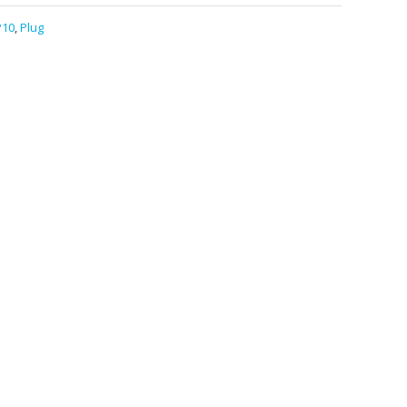
P10
,
Plug