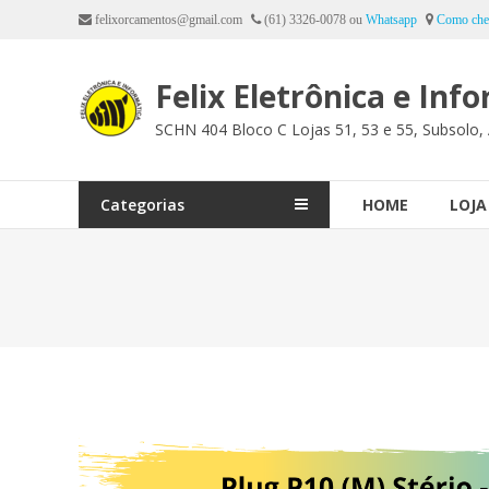
Ir
felixorcamentos@gmail.com
(61) 3326-0078 ou
Whatsapp
Como che
para
o
Felix Eletrônica e Inf
conteúdo
SCHN 404 Bloco C Lojas 51, 53 e 55, Subsolo, 
Categorias
HOME
LOJA