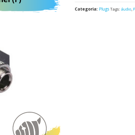
Categoria:
Plugs
Tags:
áudio
,