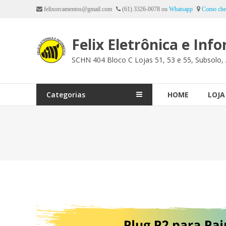
Ir
felixorcamentos@gmail.com
(61) 3326-0078 ou
Whatsapp
Como che
para
o
Felix Eletrônica e Inf
conteúdo
SCHN 404 Bloco C Lojas 51, 53 e 55, Subsolo, 
Categorias
HOME
LOJA