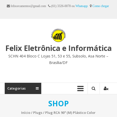
Ir
felixorcamentos@gmail.com
(61) 3326-0078 ou
Whatsapp
Como chegar
para
o
conteúdo
Felix Eletrônica e Informática
SCHN 404 Bloco C Lojas 51, 53 e 55, Subsolo, Asa Norte –
Brasília/DF
Categorias
SHOP
Início
/
Plugs
/ Plug RCA 90º (M) Plástico Color