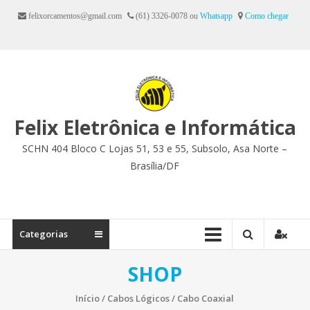
Ir
felixorcamentos@gmail.com
(61) 3326-0078 ou
Whatsapp
Como chegar
para
o
conteúdo
Felix Eletrônica e Informática
SCHN 404 Bloco C Lojas 51, 53 e 55, Subsolo, Asa Norte –
Brasília/DF
Categorias
SHOP
Início
/
Cabos Lógicos
/ Cabo Coaxial