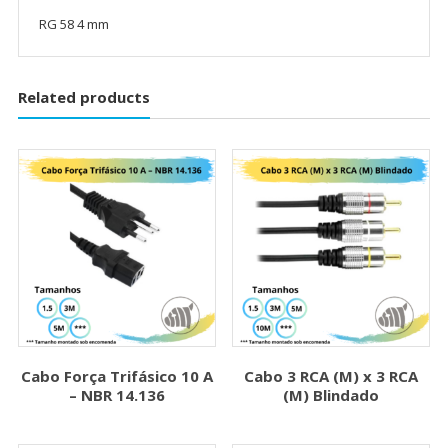
RG 58 4 mm
Related products
Cabo Força Trifásico 10 A
Cabo 3 RCA (M) x 3 RCA
– NBR 14.136
(M) Blindado