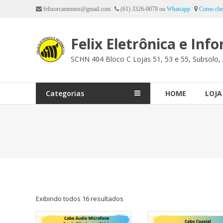
Ir
felixorcamentos@gmail.com
(61) 3326-0078 ou
Whatsapp
Como che
para
o
Felix Eletrônica e Inf
conteúdo
SCHN 404 Bloco C Lojas 51, 53 e 55, Subsolo, 
Categorias
HOME
LOJA
Exibindo todos 16 resultados