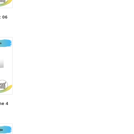
 06
ne 4