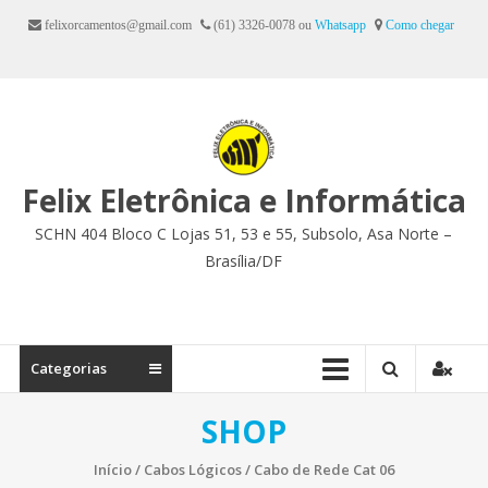
Ir
felixorcamentos@gmail.com
(61) 3326-0078 ou
Whatsapp
Como chegar
para
o
conteúdo
Felix Eletrônica e Informática
SCHN 404 Bloco C Lojas 51, 53 e 55, Subsolo, Asa Norte –
Brasília/DF
Categorias
SHOP
Início
/
Cabos Lógicos
/ Cabo de Rede Cat 06