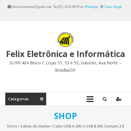
Ir
felixorcamentos@gmail.com
(61) 3326-0078 ou
Whatsapp
Como chegar
para
o
conteúdo
Felix Eletrônica e Informática
SCHN 404 Bloco C Lojas 51, 53 e 55, Subsolo, Asa Norte –
Brasília/DF
Categorias
SHOP
Início
/
Cabos de Dados
/ Cabo USB A (M) x USB B (M) Comum 2.0