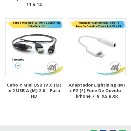
11 e 12
Cabo Y Mini USB (V3) (M)
Adaptador Lightining (M)
x 2 USB A (M) 2.0 – Para
x P2 (F) Fone De Ouvido –
HD
iPhone 7, 8, XS e XR