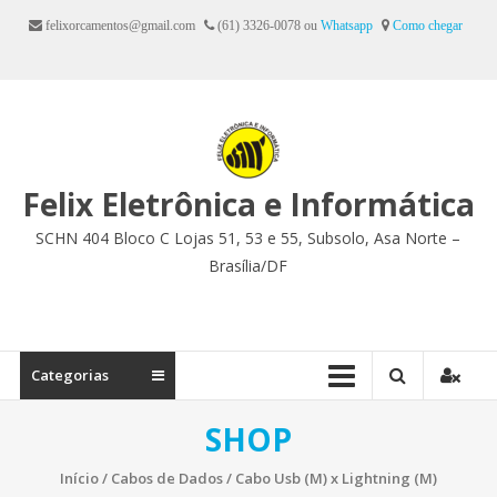
Ir
felixorcamentos@gmail.com
(61) 3326-0078 ou
Whatsapp
Como chegar
para
o
conteúdo
Felix Eletrônica e Informática
SCHN 404 Bloco C Lojas 51, 53 e 55, Subsolo, Asa Norte –
Brasília/DF
Categorias
SHOP
Início
/
Cabos de Dados
/ Cabo Usb (M) x Lightning (M)