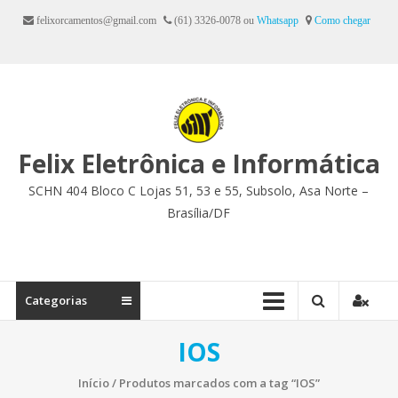
Ir
felixorcamentos@gmail.com
(61) 3326-0078 ou
Whatsapp
Como chegar
para
o
conteúdo
Felix Eletrônica e Informática
SCHN 404 Bloco C Lojas 51, 53 e 55, Subsolo, Asa Norte –
Brasília/DF
Categorias
IOS
Início
/ Produtos marcados com a tag “IOS”