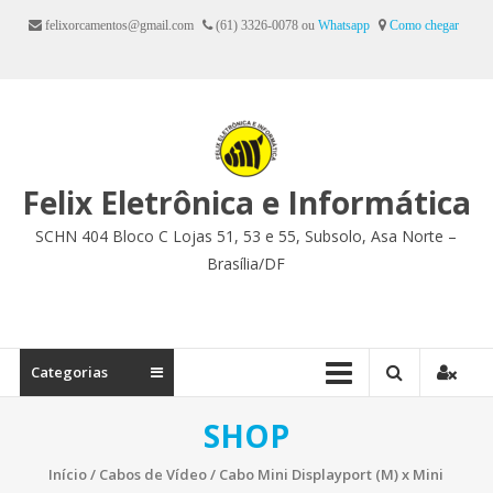
Ir
felixorcamentos@gmail.com
(61) 3326-0078 ou
Whatsapp
Como chegar
para
o
conteúdo
Felix Eletrônica e Informática
SCHN 404 Bloco C Lojas 51, 53 e 55, Subsolo, Asa Norte –
Brasília/DF
Categorias
SHOP
Início
/
Cabos de Vídeo
/ Cabo Mini Displayport (M) x Mini