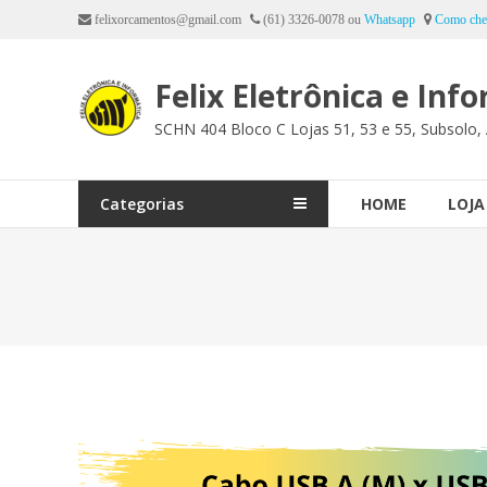
Ir
felixorcamentos@gmail.com
(61) 3326-0078 ou
Whatsapp
Como che
para
o
Felix Eletrônica e Inf
conteúdo
SCHN 404 Bloco C Lojas 51, 53 e 55, Subsolo, 
Categorias
HOME
LOJA