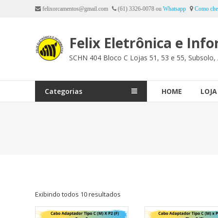
Ir
felixorcamentos@gmail.com
(61) 3326-0078 ou
Whatsapp
Como che
para
o
Felix Eletrônica e Inf
conteúdo
SCHN 404 Bloco C Lojas 51, 53 e 55, Subsolo, 
Categorias
HOME
LOJA
Exibindo todos 10 resultados