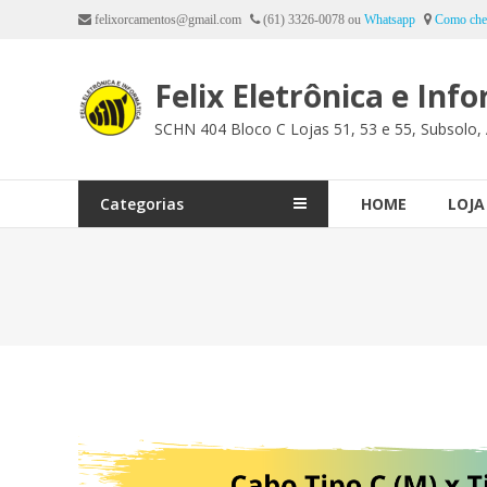
Ir
felixorcamentos@gmail.com
(61) 3326-0078 ou
Whatsapp
Como che
para
o
Felix Eletrônica e Inf
conteúdo
SCHN 404 Bloco C Lojas 51, 53 e 55, Subsolo, 
Categorias
HOME
LOJA