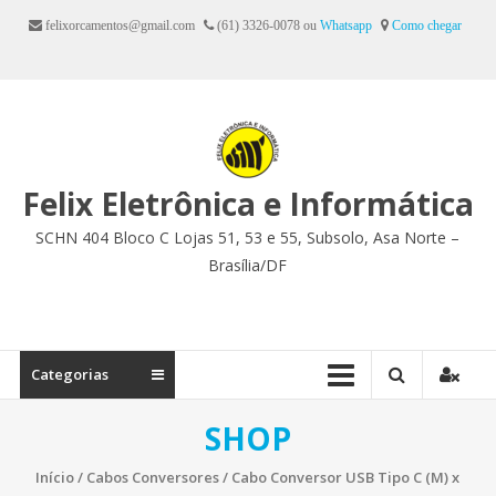
Ir
felixorcamentos@gmail.com
(61) 3326-0078 ou
Whatsapp
Como chegar
para
o
conteúdo
Felix Eletrônica e Informática
SCHN 404 Bloco C Lojas 51, 53 e 55, Subsolo, Asa Norte –
Brasília/DF
Categorias
SHOP
Início
/
Cabos Conversores
/ Cabo Conversor USB Tipo C (M) x