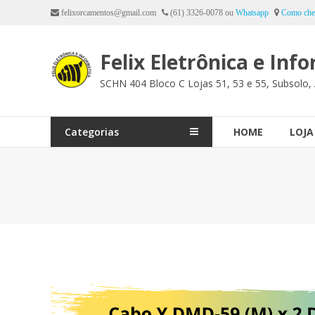
Ir
felixorcamentos@gmail.com
(61) 3326-0078 ou
Whatsapp
Como che
para
o
Felix Eletrônica e Inf
conteúdo
SCHN 404 Bloco C Lojas 51, 53 e 55, Subsolo, 
Categorias
HOME
LOJA