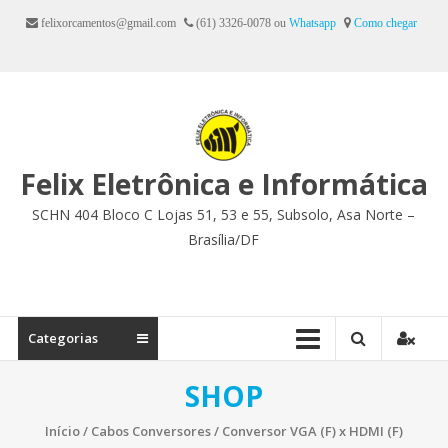
Ir
felixorcamentos@gmail.com
(61) 3326-0078 ou
Whatsapp
Como chegar
para
o
conteúdo
Felix Eletrônica e Informática
SCHN 404 Bloco C Lojas 51, 53 e 55, Subsolo, Asa Norte –
Brasília/DF
Categorias
SHOP
Início
/
Cabos Conversores
/ Conversor VGA (F) x HDMI (F)