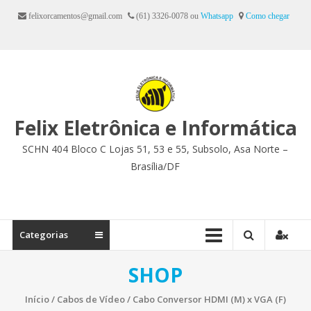
Ir
felixorcamentos@gmail.com
(61) 3326-0078 ou
Whatsapp
Como chegar
para
o
conteúdo
Felix Eletrônica e Informática
SCHN 404 Bloco C Lojas 51, 53 e 55, Subsolo, Asa Norte –
Brasília/DF
Categorias
SHOP
Início
/
Cabos de Vídeo
/ Cabo Conversor HDMI (M) x VGA (F)