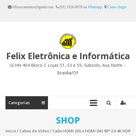
Ir
felixorcamentos@gmail.com
(61) 3326-0078 ou
Whatsapp
Como chegar
para
o
conteúdo
Felix Eletrônica e Informática
SCHN 404 Bloco C Lojas 51, 53 e 55, Subsolo, Asa Norte –
Brasília/DF
Categorias
SHOP
Início
/
Cabos de Vídeo
/ Cabo HDMI (M) x HDMI (M) 90° 2.0 4K HDR