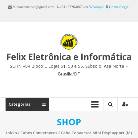
Ir
felixorcamentos@gmail.com
(61) 3326-0078 ou
Whatsapp
Como chegar
para
o
conteúdo
Felix Eletrônica e Informática
SCHN 404 Bloco C Lojas 51, 53 e 55, Subsolo, Asa Norte –
Brasília/DF
Categorias
SHOP
Início
/
Cabos Conversores
/ Cabo Conversor Mini Displayport (M)