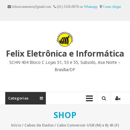
Ir
felixorcamentos@gmail.com
(61) 3326-0078 ou
Whatsapp
Como chegar
para
o
conteúdo
Felix Eletrônica e Informática
SCHN 404 Bloco C Lojas 51, 53 e 55, Subsolo, Asa Norte –
Brasília/DF
Categorias
SHOP
Início
/
Cabos de Dados
/ Cabo Conversor USB (M) x RJ 45 (F)