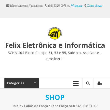
Ir
felixorcamentos@gmail.com
(61) 3326-0078 ou
Whatsapp
Como chegar
para
o
conteúdo
Felix Eletrônica e Informática
SCHN 404 Bloco C Lojas 51, 53 e 55, Subsolo, Asa Norte –
Brasília/DF
Categorias
SHOP
Início
/
Cabos de Força
/ Cabo Força NBR 14.136 x IEC 19