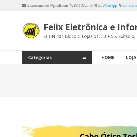
Ir
felixorcamentos@gmail.com
(61) 3326-0078 ou
Whatsapp
Como che
para
o
Felix Eletrônica e Inf
conteúdo
SCHN 404 Bloco C Lojas 51, 53 e 55, Subsolo, 
Categorias
HOME
LOJA