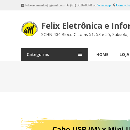
Ir
felixorcamentos@gmail.com
(61) 3326-0078 ou
Whatsapp
Como che
para
o
Felix Eletrônica e Inf
conteúdo
SCHN 404 Bloco C Lojas 51, 53 e 55, Subsolo, 
Categorias
HOME
LOJA