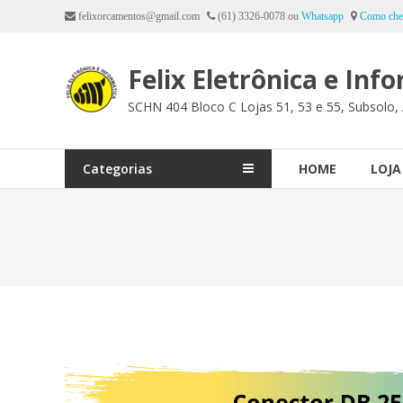
Ir
felixorcamentos@gmail.com
(61) 3326-0078 ou
Whatsapp
Como che
para
o
Felix Eletrônica e Inf
conteúdo
SCHN 404 Bloco C Lojas 51, 53 e 55, Subsolo, 
Categorias
HOME
LOJA