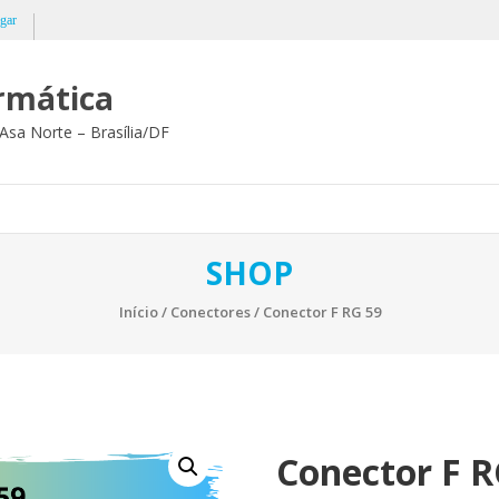
gar
ormática
Asa Norte – Brasília/DF
SHOP
Início
/
Conectores
/ Conector F RG 59
Conector F R