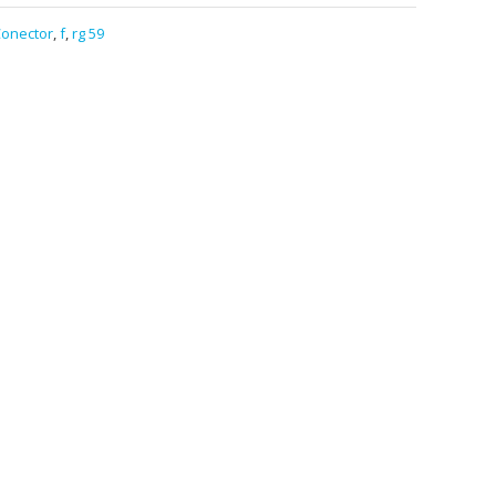
onector
,
f
,
rg 59