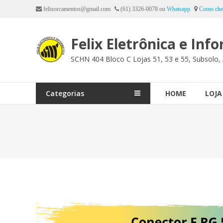
Ir
felixorcamentos@gmail.com
(61) 3326-0078 ou
Whatsapp
Como che
para
o
Felix Eletrônica e Inf
conteúdo
SCHN 404 Bloco C Lojas 51, 53 e 55, Subsolo, 
Categorias
HOME
LOJA