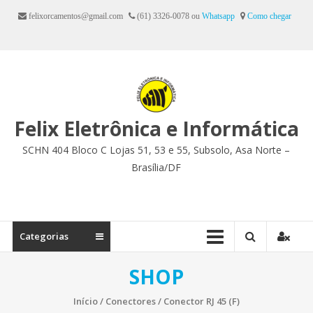
Ir
felixorcamentos@gmail.com
(61) 3326-0078 ou
Whatsapp
Como chegar
para
o
conteúdo
Felix Eletrônica e Informática
SCHN 404 Bloco C Lojas 51, 53 e 55, Subsolo, Asa Norte –
Brasília/DF
Categorias
SHOP
Início
/
Conectores
/ Conector RJ 45 (F)