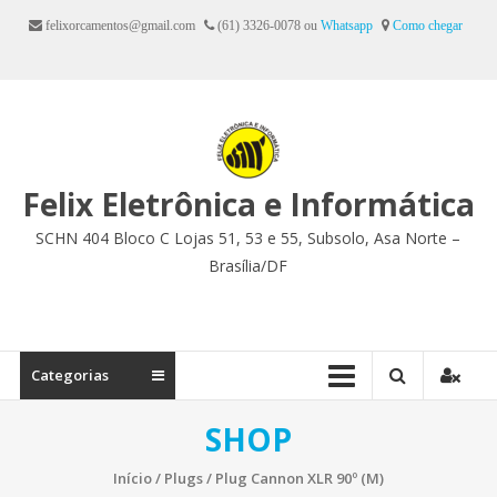
Ir
felixorcamentos@gmail.com
(61) 3326-0078 ou
Whatsapp
Como chegar
para
o
conteúdo
Felix Eletrônica e Informática
SCHN 404 Bloco C Lojas 51, 53 e 55, Subsolo, Asa Norte –
Brasília/DF
Categorias
SHOP
Início
/
Plugs
/ Plug Cannon XLR 90º (M)