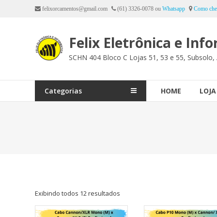
Ir
felixorcamentos@gmail.com
(61) 3326-0078 ou
Whatsapp
Como che
para
o
Felix Eletrônica e Inf
conteúdo
SCHN 404 Bloco C Lojas 51, 53 e 55, Subsolo, 
Categorias
HOME
LOJA
Exibindo todos 12 resultados