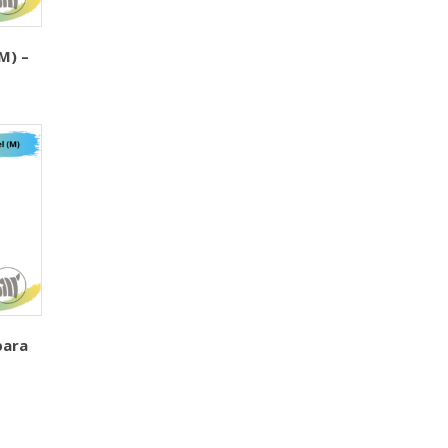
M) –
para