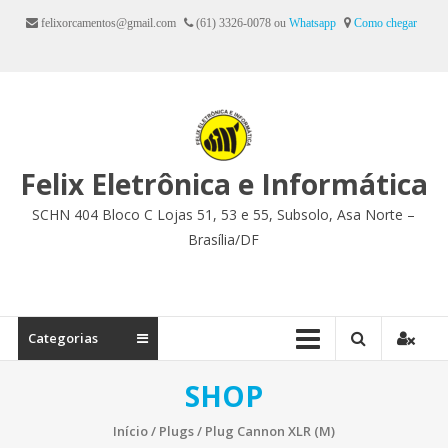
Ir
felixorcamentos@gmail.com
(61) 3326-0078 ou
Whatsapp
Como chegar
para
o
conteúdo
Felix Eletrônica e Informática
SCHN 404 Bloco C Lojas 51, 53 e 55, Subsolo, Asa Norte –
Brasília/DF
Categorias
SHOP
Início
/
Plugs
/ Plug Cannon XLR (M)